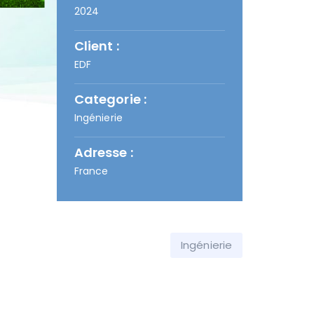
2024
Client :
EDF
Categorie :
Ingénierie
Adresse :
France
Ingénierie