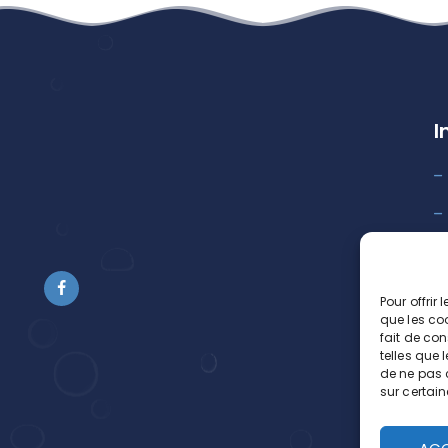
I
Pour offrir
que les co
fait de co
telles que 
de ne pas c
sur certain