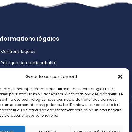
nformations légales
Mentions légales
Politique de confidentialité
Politique de cookies
Gérer le consentement
Contact
 les meilleures expériences, nous utilisons des technologies telles
okies pour stocker et/ou accéder aux informations des appareils. Le
nsentir à ces technologies nous permettra de traiter des données
le comportement de navigation ou les ID uniques sur ce site. Le fait
onsentir ou de retirer son consentement peut avoir un effet négatif
es caractéristiques et fonctions.