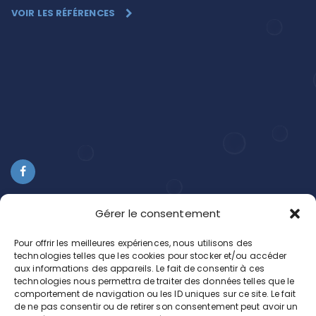
VOIR LES RÉFÉRENCES
Gérer le consentement
Pour offrir les meilleures expériences, nous utilisons des
Informations légales
technologies telles que les cookies pour stocker et/ou accéder
aux informations des appareils. Le fait de consentir à ces
technologies nous permettra de traiter des données telles que le
Mentions légales
comportement de navigation ou les ID uniques sur ce site. Le fait
de ne pas consentir ou de retirer son consentement peut avoir un
Politique de confidentialité